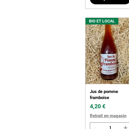
BIO ET LOCAL
Jus de pomme
framboise
Prix
4,20 €
Retrait en magasin