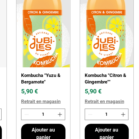
Kombucha "Yuzu &
Kombucha "Citron &
Bergamote"
Gingembre""
Prix
Prix
5,90 €
5,90 €
Retrait en magasin
Retrait en magasin
Ajouter au
Ajouter au
panier
panier