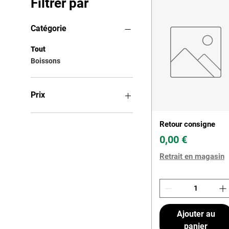
Filtrer par
Catégorie
Tout
Boissons
Prix
Retour consigne
0 €
8 €
Prix
0,00 €
Retrait en magasin
Ajouter au
panier