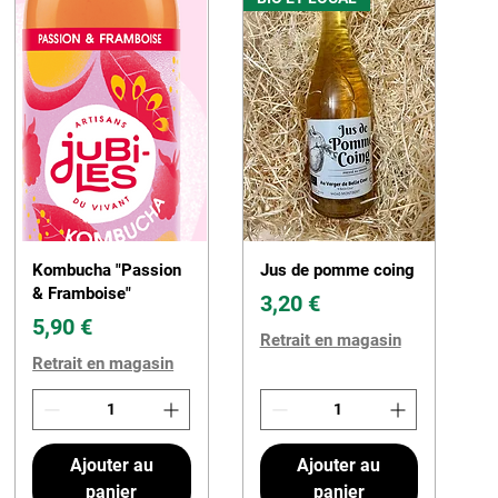
Kombucha "Passion
Jus de pomme coing
& Framboise"
Prix
3,20 €
Prix
5,90 €
Retrait en magasin
Retrait en magasin
Ajouter au
Ajouter au
panier
panier