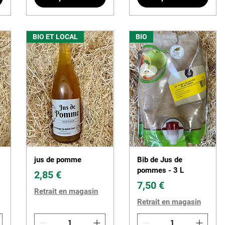
BIO ET LOCAL
BIO
jus de pomme
Bib de Jus de
pommes - 3 L
Prix
2,85 €
Prix
7,50 €
Retrait en magasin
Retrait en magasin