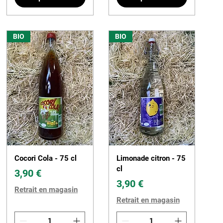
BIO
BIO
Cocori Cola - 75 cl
Limonade citron - 75
cl
Prix
3,90 €
Prix
3,90 €
Retrait en magasin
Retrait en magasin