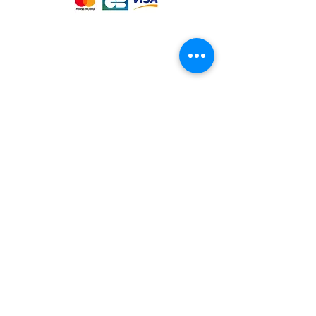
Notre magasin
9 place de l'église , 44310 - SAINT
PHILBERT DE GRAND LIEU
Page
Service Client
pour obtenir de l'aide
ou appelez-nous au
09 53 76 56 30
Suivez-nous :
Nous connaitre
Notre histoire
Nos producteurs
Notre magasin
Contactez-nous