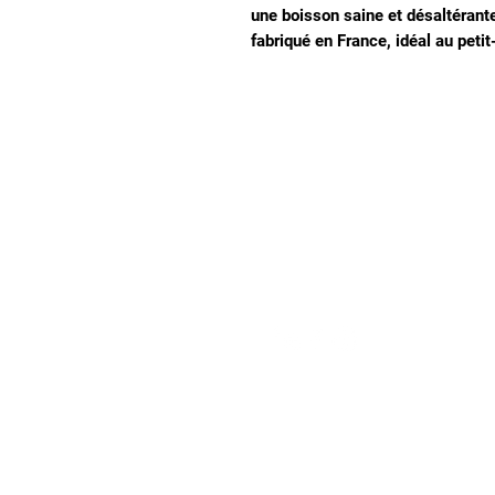
une boisson saine et désaltérante 
fabriqué en France, idéal au pet
Notre magasin
9 place de l'église , 44310 - SAINT PHILBERT
DE GRAND LIEU
Page
Service Client
pour obtenir de l'aide ou
09 53 76 56 30
appelez-nous au
Suivez-nous :