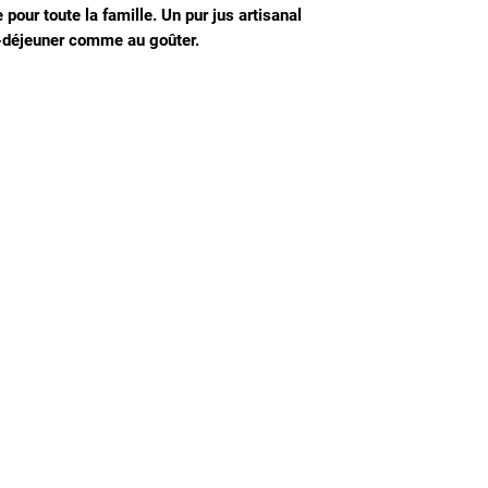
pour toute la famille. Un pur jus artisanal
it-déjeuner comme au goûter.
Nous connaitre
Notre histoire
Nos producteurs
Notre magasin
Contactez-nous
Notre blog de recettes