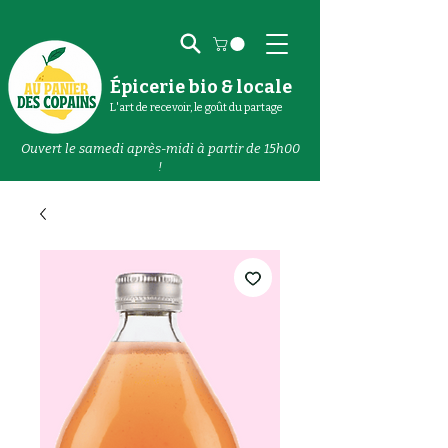
Épicerie bio & locale
L'art de recevoir, le goût du partage
Ouvert le samedi après-midi à partir de 15h00
!