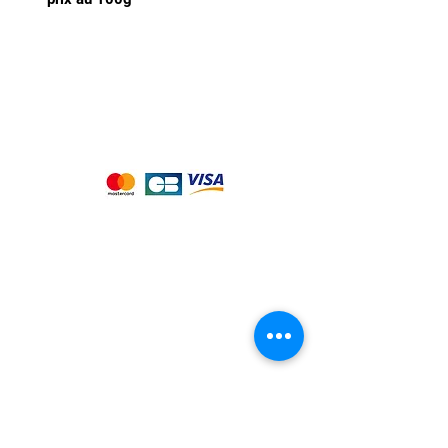
Nous acceptons les moyens de
paiement suivants :
Notre magasin
9 place de l'église , 44310 - SAINT
PHILBERT DE GRAND LIEU
Page
Service Client
pour obtenir de l'aide
ou appelez-nous au
09 53 76 56 30
Suivez-nous :