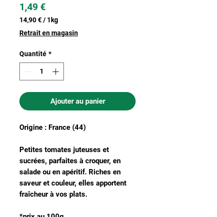
Prix
1,49 €
14,90 €
/
1kg
14,90 €
Retrait en magasin
pour
1
Quantité
*
Kilogramme
Ajouter au panier
Origine : France (44)
Petites tomates juteuses et
sucrées, parfaites à croquer, en
salade ou en apéritif. Riches en
saveur et couleur, elles apportent
fraîcheur à vos plats.
*prix au 100g