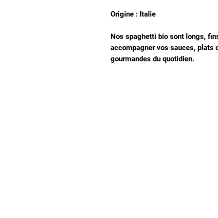
Origine : Italie
Nos spaghetti bio sont longs, fins
accompagner vos sauces, plats d
gourmandes du quotidien.
Notre magasin
9 place de l'église , 44310 - SAINT PHILBERT
DE GRAND LIEU
Page
Service Client
pour obtenir de l'aide ou
09 53 76 56 30
appelez-nous au
Suivez-nous :