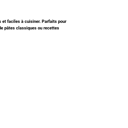
 et faciles à cuisiner. Parfaits pour
e pâtes classiques ou recettes
Nous connaitre
Notre histoire
Nos producteurs
Notre magasin
Contactez-nous
Notre blog de recettes