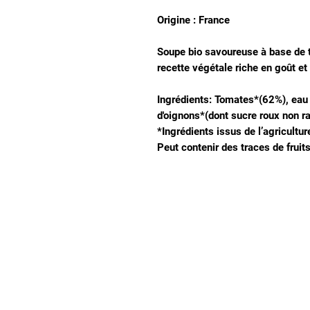
Origine : France
Soupe bio savoureuse à base de to
recette végétale riche en goût et
Ingrédients: Tomates*(62%), eau d
d'oignons*(dont sucre roux non raf
*Ingrédients issus de l’agricultur
Peut contenir des traces de fruit
Notre magasin
9 place de l'église , 44310 - SAINT PHILBERT
DE GRAND LIEU
Page
Service Client
pour obtenir de l'aide ou
09 53 76 56 30
appelez-nous au