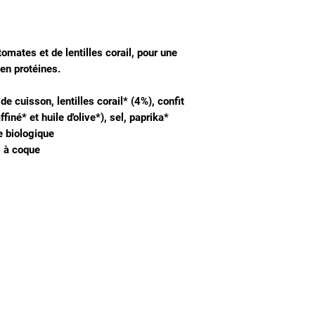
mates et de lentilles corail, pour une
 en protéines.
e cuisson, lentilles corail* (4%), confit
finé* et huile d'olive*), sel, paprika*
e biologique
s à coque
Nous connaitre
Notre histoire
Nos producteurs
Notre magasin