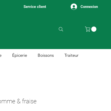
Connexion
Service client
e
Épicerie
Boissons
Traiteur
omme & fraise