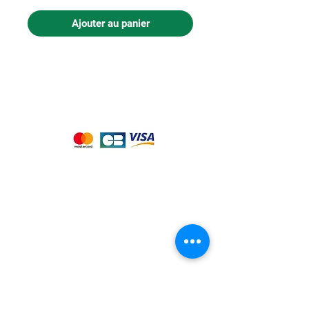
Ajouter au panier
Nous acceptons les moyens de
paiement suivants :
Notre magasin
9 place de l'église , 44310 - SAINT
PHILBERT DE GRAND LIEU
Page
Service Client
pour obtenir de l'aide
ou appelez-nous au
09 53 76 56 30
Suivez-nous :