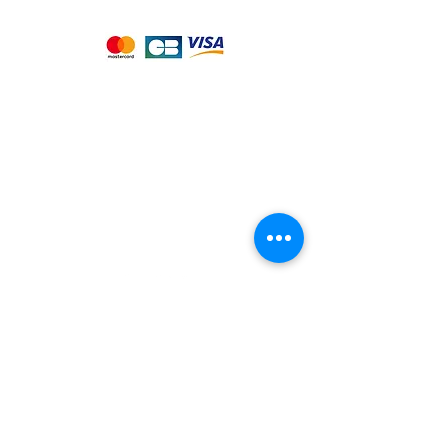
paiement suivants :
Notre magasin
9 place de l'église , 44310 - SAINT
PHILBERT DE GRAND LIEU
Page
Service Client
pour obtenir de l'aide
ou appelez-nous au
09 53 76 56 30
Suivez-nous :
Nous connaitre
Notre histoire
Nos producteurs