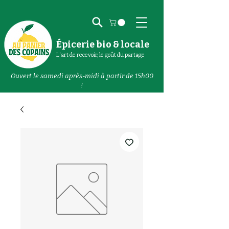
Épicerie bio & locale
L'art de recevoir, le goût du partage
Ouvert le samedi après-midi à partir de 15h00
!