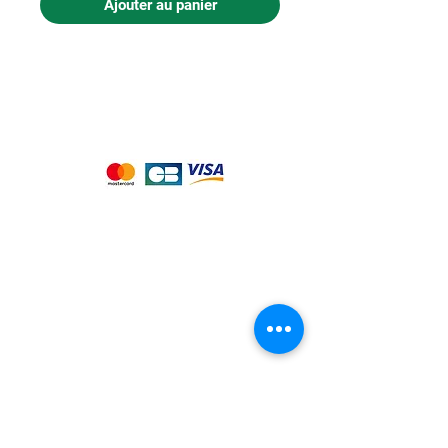
Ajouter au panier
Nous acceptons les moyens de
paiement suivants :
Notre magasin
9 place de l'église , 44310 - SAINT
PHILBERT DE GRAND LIEU
Page
Service Client
pour obtenir de l'aide
ou appelez-nous au
09 53 76 56 30
Suivez-nous :