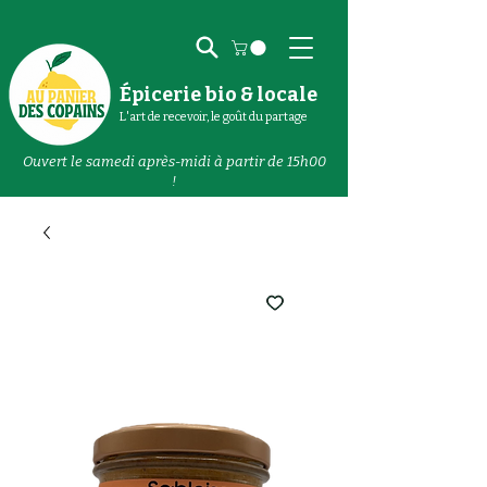
Épicerie bio & locale
L'art de recevoir, le goût du partage
Ouvert le samedi après-midi à partir de 15h00
!