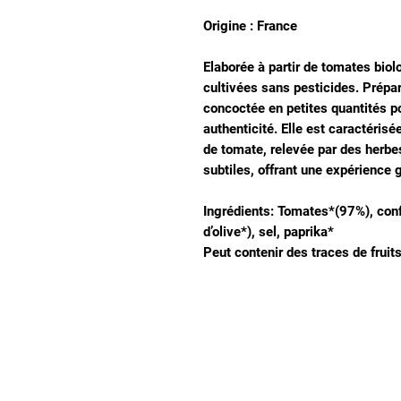
Origine : France
Elaborée à partir de tomates bio
cultivées sans pesticides. Prépa
concoctée en petites quantités po
authenticité. Elle est caractérisé
de tomate, relevée par des herbe
subtiles, offrant une expérience 
Ingrédients: Tomates*(97%), confi
d’olive*), sel, paprika*
Peut contenir des traces de fruit
Notre magasin
9 place de l'église , 44310 - SAINT PHILBERT
DE GRAND LIEU