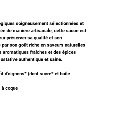
logiques soigneusement sélectionnées et
rée de manière artisanale, cette sauce est
ur préserver sa qualité et son
e par son goût riche en saveurs naturelles
s aromatiques fraîches et des épices
gustative authentique et saine.
t d’oignons* (dont sucre* et huile
s à coque
Nous connaitre
Notre histoire