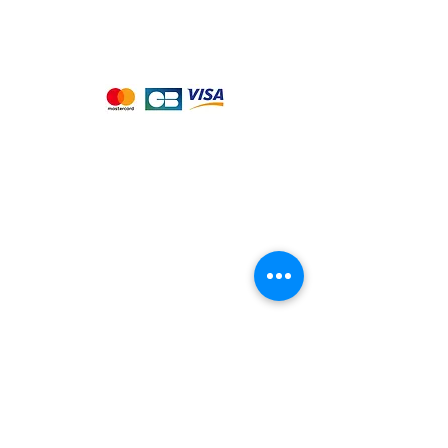
Nous acceptons les moyens de
paiement suivants :
Notre magasin
9 place de l'église , 44310 - SAINT
PHILBERT DE GRAND LIEU
Page
Service Client
pour obtenir de l'aide
ou appelez-nous au
09 53 76 56 30
Suivez-nous :
Nous connaitre
Notre histoire