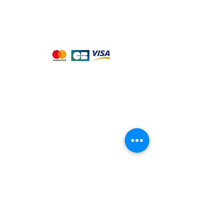
Nous acceptons les moyens de
paiement suivants :
Notre magasin
9 place de l'église , 44310 - SAINT
PHILBERT DE GRAND LIEU
Page
Service Client
pour obtenir de l'aide
ou appelez-nous au
09 53 76 56 30
Suivez-nous :
Nous connaitre
Notre histoire