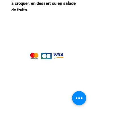
à croquer, en dessert ou en salade
de fruits.
Nous acceptons les moyens de
paiement suivants :
Notre magasin
9 place de l'église , 44310 - SAINT
PHILBERT DE GRAND LIEU
Page
Service Client
pour obtenir de l'aide
ou appelez-nous au
09 53 76 56 30
Suivez-nous :