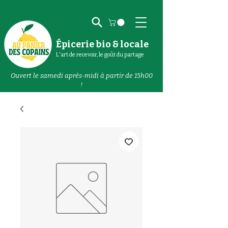
Épicerie bio & locale
L'art de recevoir, le goût du partage
Ouvert le samedi après-midi à partir de 15h00
!