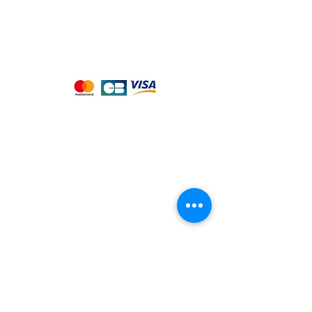
Nous acceptons les moyens de
paiement suivants :
Notre magasin
9 place de l'église , 44310 - SAINT
PHILBERT DE GRAND LIEU
Page
Service Client
pour obtenir de l'aide
ou appelez-nous au
09 53 76 56 30
Suivez-nous :
Nous connaitre