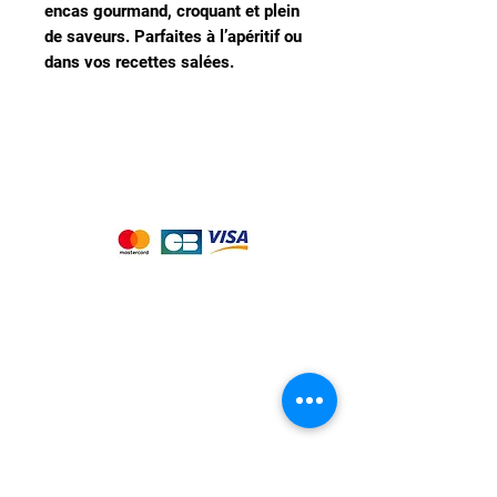
encas gourmand, croquant et plein
de saveurs. Parfaites à l’apéritif ou
dans vos recettes salées.
Nous acceptons les moyens de
paiement suivants :
Notre magasin
9 place de l'église , 44310 - SAINT
PHILBERT DE GRAND LIEU
Page
Service Client
pour obtenir de l'aide
ou appelez-nous au
09 53 76 56 30