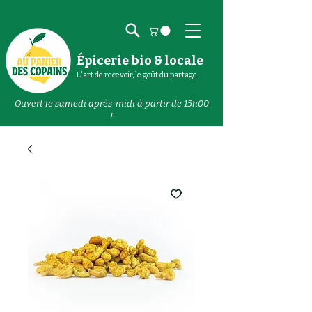
Épicerie bio & locale
L'art de recevoir, le goût du partage
Ouvert le samedi après-midi à partir de 15h00
!