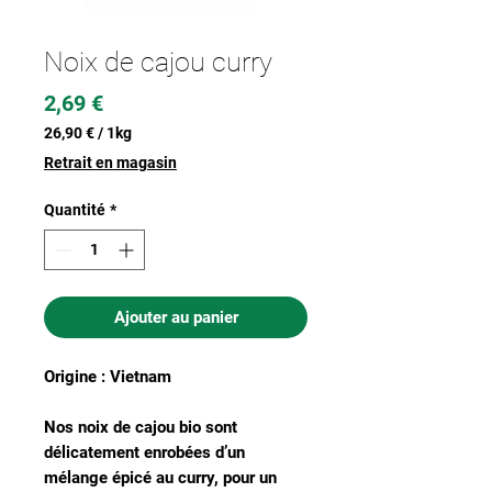
Noix de cajou curry
Prix
2,69 €
26,90 €
/
1kg
26,90 €
Retrait en magasin
pour
1
Quantité
*
Kilogramme
Ajouter au panier
Origine : Vietnam
Nos noix de cajou bio sont
délicatement enrobées d’un
mélange épicé au curry, pour un