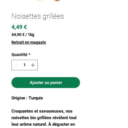
Noisettes grillées
Prix
4,49 €
44,90 €
/
1kg
44,90 €
Retrait en magasin
pour
1
Quantité
*
Kilogramme
Ajouter au panier
Origine : Turquie
Croquantes et savoureuses, nos
noisettes bio grillées révèlent tout
leur arôme naturel. À déguster en