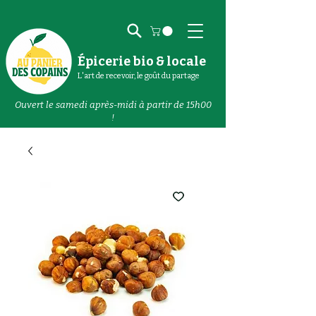
Épicerie bio & locale
L'art de recevoir, le goût du partage
Ouvert le samedi après-midi à partir de 15h00
!