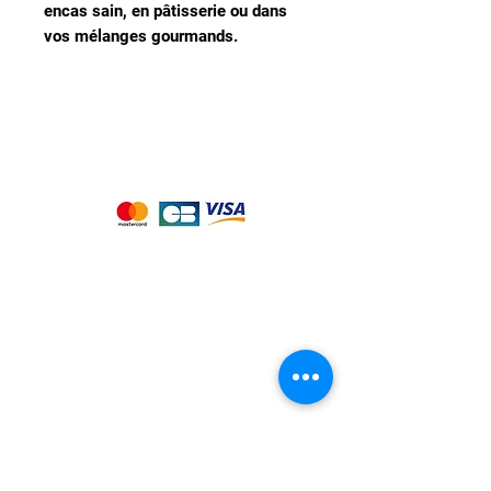
encas sain, en pâtisserie ou dans
vos mélanges gourmands.
Nous acceptons les moyens de
paiement suivants :
Notre magasin
9 place de l'église , 44310 - SAINT
PHILBERT DE GRAND LIEU
Page
Service Client
pour obtenir de l'aide
ou appelez-nous au
09 53 76 56 30
Suivez-nous :