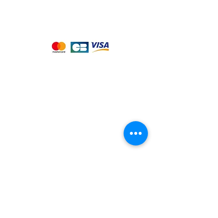
Nous acceptons les moyens de
paiement suivants :
Notre magasin
9 place de l'église , 44310 - SAINT
PHILBERT DE GRAND LIEU
Page
Service Client
pour obtenir de l'aide
ou appelez-nous au
09 53 76 56 30
Suivez-nous :
Nous connaitre
Notre histoire