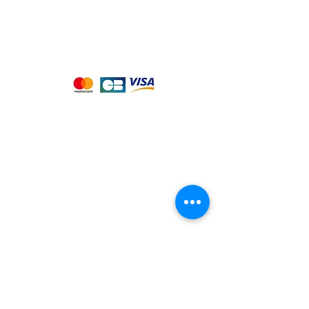
Nous acceptons les moyens de
paiement suivants :
Notre magasin
9 place de l'église , 44310 - SAINT
PHILBERT DE GRAND LIEU
Page
Service Client
pour obtenir de l'aide
ou appelez-nous au
09 53 76 56 30
Suivez-nous :
Nous connaitre