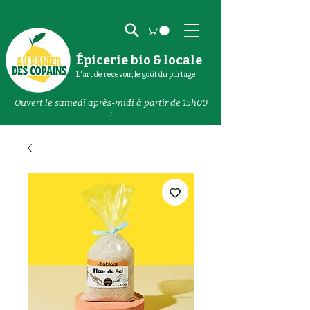
Épicerie bio & locale
L'art de recevoir, le goût du partage
Ouvert le samedi après-midi à partir de 15h00
!