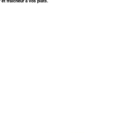
 et fraîcheur à vos plats.
Nous connaitre
Notre histoire
Nos producteurs
Notre magasin
Contactez-nous
Notre blog de recettes
Nous acceptons les moyens de paiement suivants 