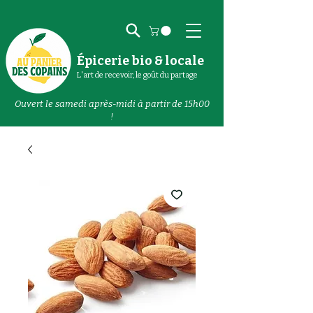
Épicerie bio & locale
L'art de recevoir, le goût du partage
Ouvert le samedi après-midi à partir de 15h00
!