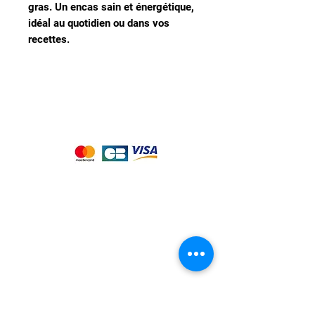
gras. Un encas sain et énergétique,
idéal au quotidien ou dans vos
recettes.
Nous acceptons les moyens de
paiement suivants :
Notre magasin
9 place de l'église , 44310 - SAINT
PHILBERT DE GRAND LIEU
Page
Service Client
pour obtenir de l'aide
ou appelez-nous au
09 53 76 56 30