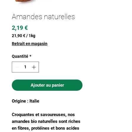
Amandes naturelles
Prix
2,19 €
21,90 €
/
1kg
21,90 €
Retrait en magasin
pour
1
Quantité
*
Kilogramme
Ajouter au panier
Origine : Italie
Croquantes et savoureuses, nos
amandes bio naturelles sont riches
en fibres, protéines et bons acides