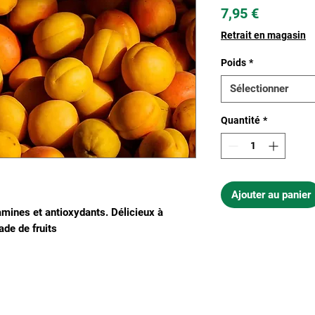
Prix
7,95 €
Retrait en magasin
Poids
*
Sélectionner
Quantité
*
Ajouter au panier
tamines et antioxydants. Délicieux à
ade de fruits
Nous connaitre