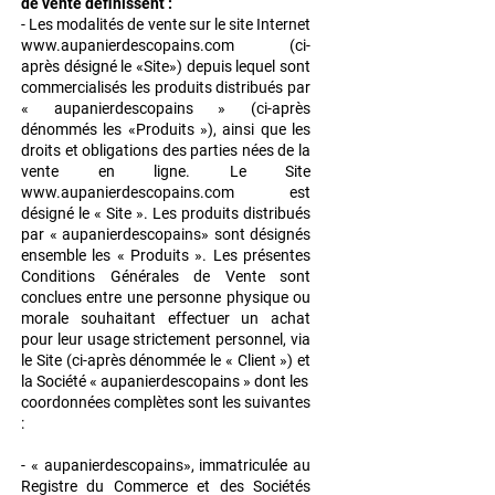
de vente définissent :
- Les modalités de vente sur le site Internet
www.aupanierdescopains.com
(ci-
après
désigné le «Site») depuis lequel sont
commercialisés les produits distribués par
«
aupanierdescopains » (ci-après
dénommés les «Produits »), ainsi que les
droits et
obligations des parties nées de la
vente en ligne.
Le Site
www.aupanierdescopains.com
est
désigné le « Site ». Les produits distribués
par «
aupanierdescopains» sont désignés
ensemble les « Produits ».
Les présentes
Conditions Générales de Vente sont
conclues entre une personne physique
ou
morale souhaitant effectuer un achat
pour leur usage strictement personnel, via
le Site
(ci-après dénommée le « Client ») et
la Société « aupanierdescopains » dont les
coordonnées complètes sont les suivantes
:
- « aupanierdescopains», immatriculée au
Registre du Commerce et des Sociétés