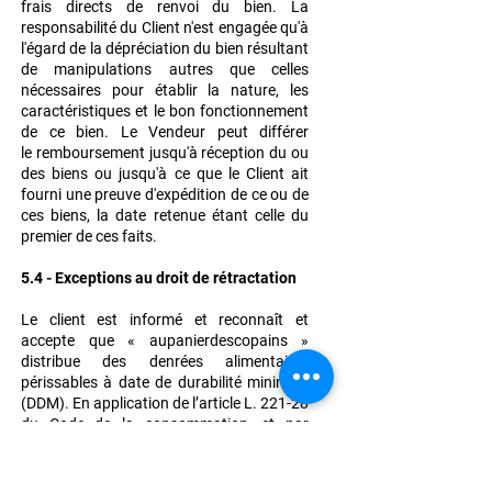
frais
directs de renvoi du bien. La
responsabilité du Client n'est engagée qu'à
l'égard de la
dépréciation du bien résultant
de manipulations autres que celles
nécessaires pour établir la
nature, les
caractéristiques et le bon fonctionnement
de ce bien. Le Vendeur peut différer
le
remboursement jusqu'à réception du ou
des biens ou jusqu'à ce que le Client ait
fourni une
preuve d'expédition de ce ou de
ces biens, la date retenue étant celle du
premier de ces
faits.
5.4 - Exceptions au droit de rétractation
Le client est informé et reconnaît et
accepte que « aupanierdescopains »
distribue des
denrées alimentaires
périssables à date de durabilité minimale
(DDM).
En application de l’article L. 221-28
du Code de la consommation, et par
exceptions aux
informations mentionnées
ci-dessus, le Client est informé du fait que
le droit de rétractation
ne peut être exercé