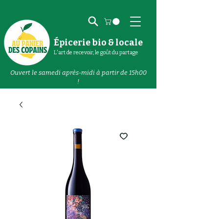
Épicerie bio & locale
L'art de recevoir, le goût du partage
Ouvert le samedi après-midi à partir de 15h00
!