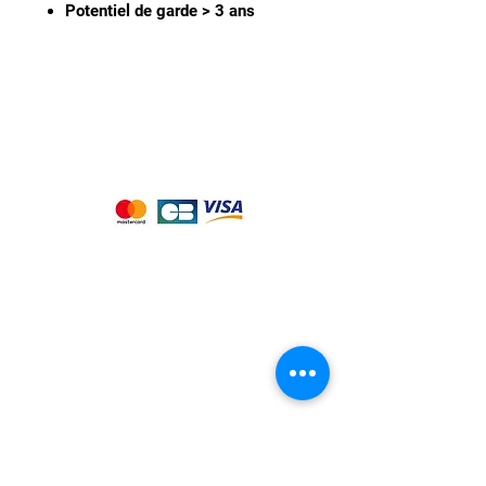
Potentiel de garde > 3 ans
Nous acceptons les moyens de
paiement suivants :
Notre magasin
9 place de l'église , 44310 - SAINT
PHILBERT DE GRAND LIEU
Page
Service Client
pour obtenir de l'aide
ou appelez-nous au
09 53 76 56 30
Suivez-nous :