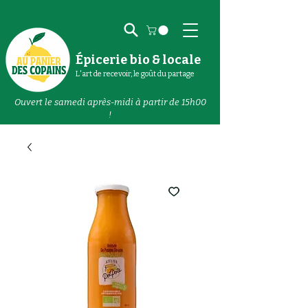
Épicerie bio & locale
L'art de recevoir, le goût du partage
Ouvert le samedi après-midi à partir de 15h00
!