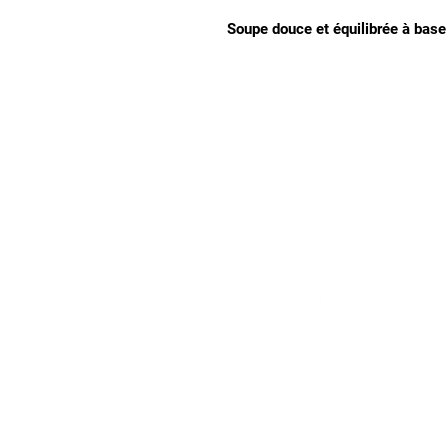
Soupe douce et équilibrée à base
Notre magasin
9 place de l'église , 44310 - SAINT PHILBERT
DE GRAND LIEU
Page
Service Client
pour obtenir de l'aide ou
09 53 76 56 30
appelez-nous au
Suivez-nous :