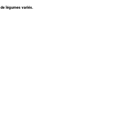
 de légumes variés.
Nous connaitre
Notre histoire
Nos producteurs
Notre magasin
Contactez-nous
Notre blog de recettes