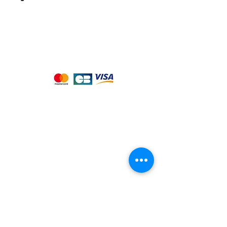
Nous acceptons les moyens de
paiement suivants :
Notre magasin
9 place de l'église , 44310 - SAINT
PHILBERT DE GRAND LIEU
Page
Service Client
pour obtenir de l'aide
ou appelez-nous au
09 53 76 56 30
Suivez-nous :
Nous connaitre