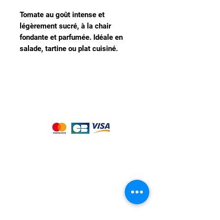
Tomate au goût intense et
légèrement sucré, à la chair
fondante et parfumée. Idéale en
salade, tartine ou plat cuisiné.
Nous acceptons les moyens de
paiement suivants :
Notre magasin
9 place de l'église , 44310 - SAINT
PHILBERT DE GRAND LIEU
Page
Service Client
pour obtenir de l'aide
ou appelez-nous au
09 53 76 56 30