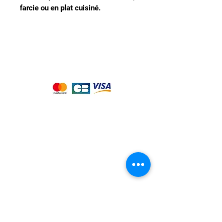
farcie ou en plat cuisiné.
Nous acceptons les moyens de
paiement suivants :
Notre magasin
9 place de l'église , 44310 - SAINT
PHILBERT DE GRAND LIEU
Page
Service Client
pour obtenir de l'aide
ou appelez-nous au
09 53 76 56 30
Suivez-nous :