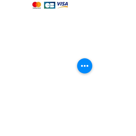
Notre magasin
9 place de l'église , 44310 - SAINT
PHILBERT DE GRAND LIEU
Page
Service Client
pour obtenir de l'aide
ou appelez-nous au
09 53 76 56 30
Suivez-nous :
Nous connaitre
Notre histoire
Nos producteurs
Notre magasin