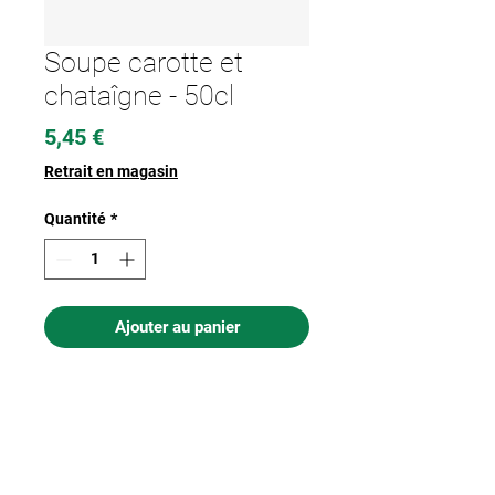
Soupe carotte et
chataîgne - 50cl
Prix
5,45 €
Retrait en magasin
Quantité
*
Ajouter au panier
Nous acceptons les moyens de
paiement suivants :