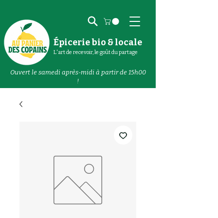
Épicerie bio & locale
L'art de recevoir, le goût du partage
Ouvert le samedi après-midi à partir de 15h00
!