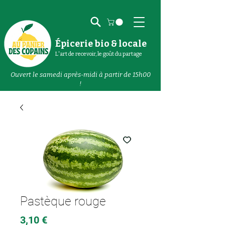
Épicerie bio & locale
L'art de recevoir, le goût du partage
Ouvert le samedi après-midi à partir de 15h00
!
Pastèque rouge
Prix
3,10 €