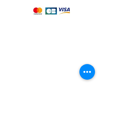
Notre magasin
9 place de l'église , 44310 - SAINT
PHILBERT DE GRAND LIEU
Page
Service Client
pour obtenir de l'aide
ou appelez-nous au
09 53 76 56 30
Suivez-nous :
Nous connaitre
Notre histoire
Nos producteurs
Notre magasin