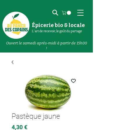
Épicerie bio & locale
L'art de recevoir, le goût du partage
Ouvert le samedi après-midi à partir de 15h00
!
Pastèque jaune
Prix
4,30 €