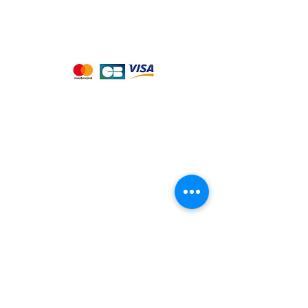
Nous acceptons les moyens de
paiement suivants :
Notre magasin
9 place de l'église , 44310 - SAINT
PHILBERT DE GRAND LIEU
Page
Service Client
pour obtenir de l'aide
ou appelez-nous au
09 53 76 56 30
Suivez-nous :
Nous connaitre
Notre histoire