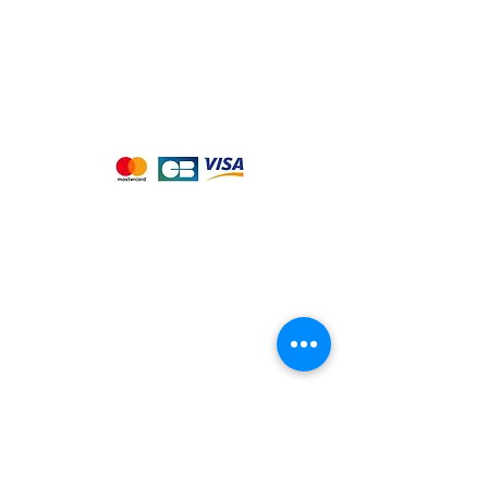
Nous acceptons les moyens de
paiement suivants :
Notre magasin
9 place de l'église , 44310 - SAINT
PHILBERT DE GRAND LIEU
Page
Service Client
pour obtenir de l'aide
ou appelez-nous au
09 53 76 56 30
Suivez-nous :
Nous connaitre