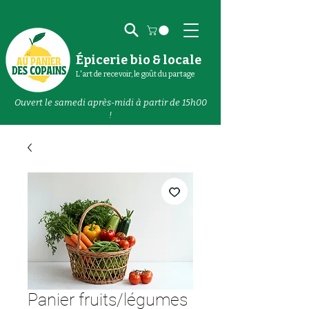
Épicerie bio & locale
L'art de recevoir, le goût du partage
Ouvert le samedi après-midi à partir de 15h00
!
Panier fruits/légumes