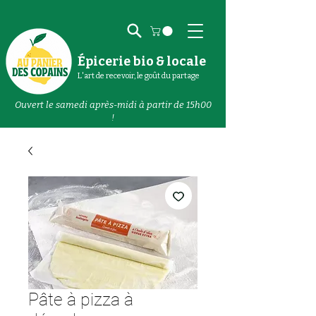
Épicerie bio & locale
L'art de recevoir, le goût du partage
Ouvert le samedi après-midi à partir de 15h00
!
Pâte à pizza à