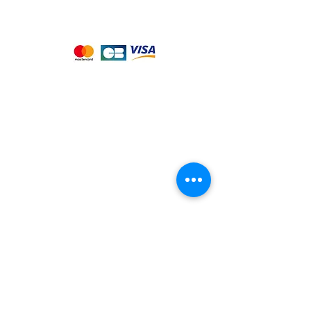
Nous acceptons les moyens de
paiement suivants :
Notre magasin
9 place de l'église , 44310 - SAINT
PHILBERT DE GRAND LIEU
Page
Service Client
pour obtenir de l'aide
ou appelez-nous au
09 53 76 56 30
Suivez-nous :
Nous connaitre
Notre histoire
Nos producteurs