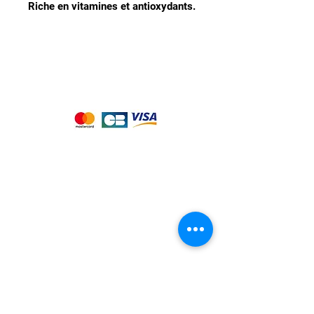
Riche en vitamines et antioxydants.
Nous acceptons les moyens de
paiement suivants :
Notre magasin
9 place de l'église , 44310 - SAINT
PHILBERT DE GRAND LIEU
Page
Service Client
pour obtenir de l'aide
ou appelez-nous au
09 53 76 56 30
Suivez-nous :