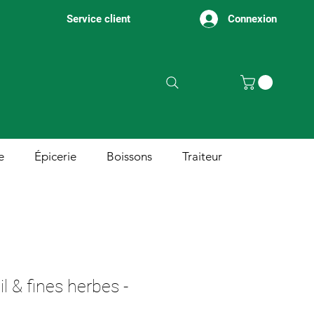
Connexion
Service client
e
Épicerie
Boissons
Traiteur
l & fines herbes -