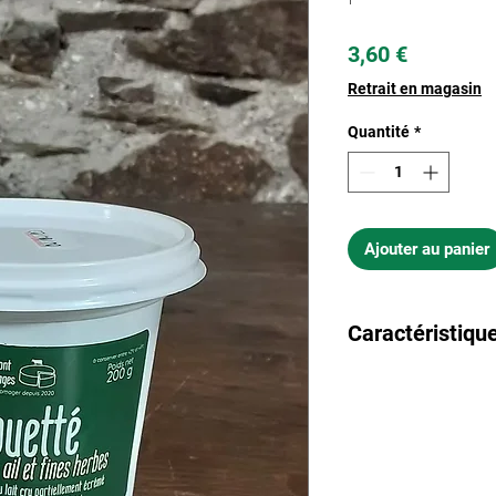
Prix
3,60 €
Retrait en magasin
Quantité
*
Ajouter au panier
Caractéristique
Lieu : Ferme FREM
Poids : 200 gr
Ingrédients : Fromage
herbes, sel.