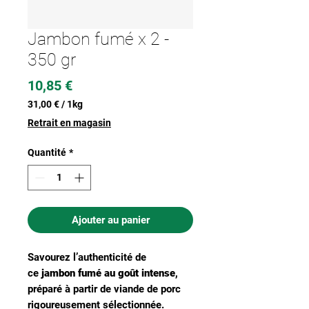
Jambon fumé x 2 -
350 gr
Prix
10,85 €
31,00 €
/
1kg
31,00 €
Retrait en magasin
pour
1
Quantité
*
Kilogramme
Ajouter au panier
Savourez l’authenticité de
ce
jambon fumé au goût intense
,
préparé à partir de viande de porc
rigoureusement sélectionnée.