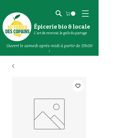
Épicerie bio & locale
L'art de recevoir, le goût du partage
Ouvert le samedi après-midi à partir de 15h00
!