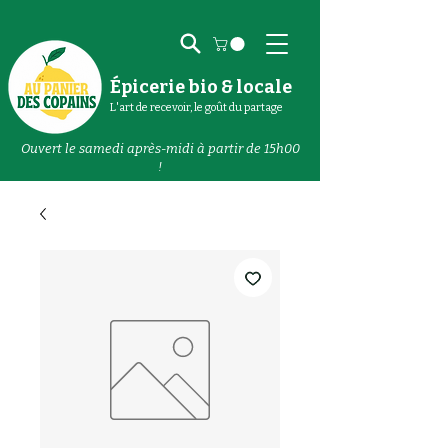
Épicerie bio & locale
L'art de recevoir, le goût du partage
Ouvert le samedi après-midi à partir de 15h00
!