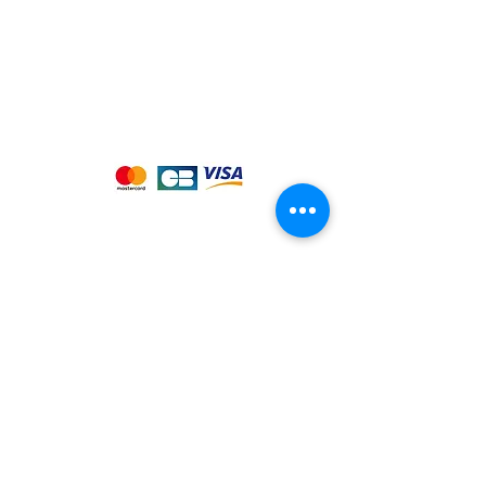
Variété : Multivariétal - Floral,
chocolat
Process de séchage : Lavé
Altitude : 1600m
Nous acceptons les moyens de
Note SCA : 84
paiement suivants :
Notre magasin
9 place de l'église , 44310 - SAINT
PHILBERT DE GRAND LIEU
Page
Service Client
pour obtenir de l'aide
ou appelez-nous au
09 53 76 56 30
Suivez-nous :