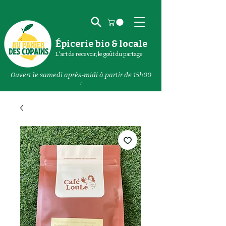
Épicerie bio & locale
L'art de recevoir, le goût du partage
Ouvert le samedi après-midi à partir de 15h00
!