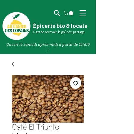
Épicerie bio & locale
L'art de recevoir, le goût du partage
Ouvert le samedi après-midi à partir de 15h00
!
Café El Triunfo