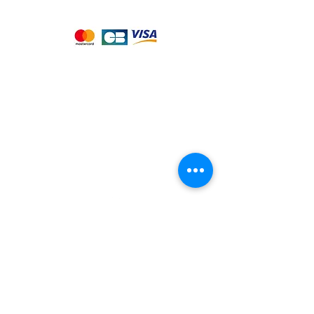
paiement suivants :
Notre magasin
9 place de l'église , 44310 - SAINT
PHILBERT DE GRAND LIEU
Page
Service Client
pour obtenir de l'aide
ou appelez-nous au
09 53 76 56 30
Suivez-nous :
Nous connaitre
Notre histoire
Nos producteurs