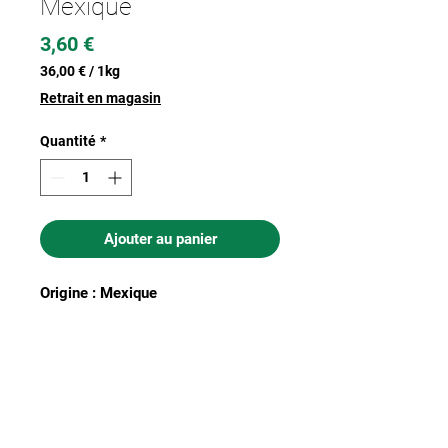
Mexique
Prix
3,60 €
36,00 €
/
1kg
36,00 €
Retrait en magasin
pour
1
Quantité
*
Kilogramme
Ajouter au panier
Origine : Mexique
Nous acceptons les moyens de