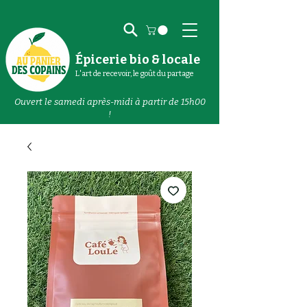
Épicerie bio & locale
L'art de recevoir, le goût du partage
Ouvert le samedi après-midi à partir de 15h00
!