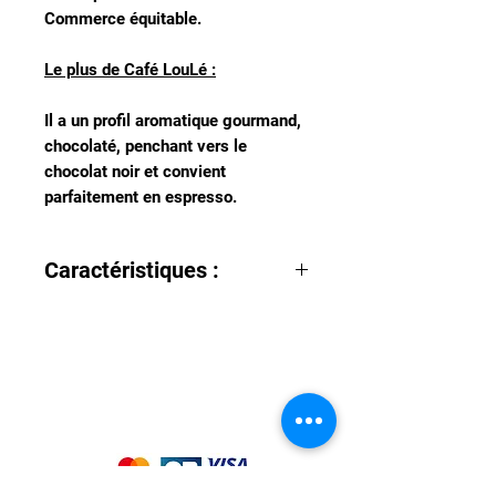
Commerce équitable.
Le plus de Café LouLé :
Il a un profil aromatique gourmand,
chocolaté, penchant vers le
chocolat noir et convient
parfaitement en espresso.
Caractéristiques :
Variété : Typica, Bourbon,
Anacafé, Caturra
Process de séchage : Lavé
Altitude : 1200 – 1600m
Nous acceptons les moyens de
Note SCA : 84
paiement suivants :