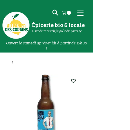
Épicerie bio & locale
L'art de recevoir, le goût du partage
Ouvert le samedi après-midi à partir de 15h00
!