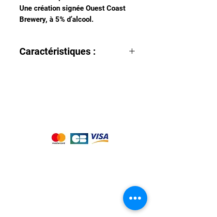
Une création signée Ouest Coast
Brewery, à 5% d’alcool.
Caractéristiques :
Lieu : Saint-Hilaire-de-Chaléons
(44)
Type : Bière blonde (5%)
Nous acceptons les moyens de
paiement suivants :
Notre magasin
9 place de l'église , 44310 - SAINT
PHILBERT DE GRAND LIEU
Page
Service Client
pour obtenir de l'aide