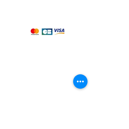
Nous acceptons les moyens de
paiement suivants :
Notre magasin
9 place de l'église , 44310 - SAINT
PHILBERT DE GRAND LIEU
Page
Service Client
pour obtenir de l'aide
ou appelez-nous au
09 53 76 56 30
Suivez-nous :
Nous connaitre
Notre histoire