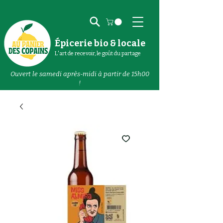
Épicerie bio & locale
L'art de recevoir, le goût du partage
Ouvert le samedi après-midi à partir de 15h00
!