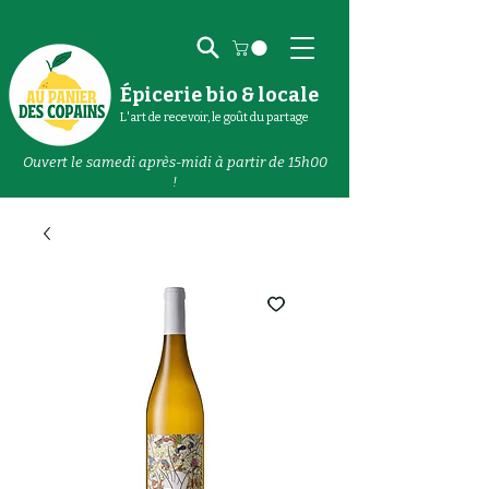
Épicerie bio & locale
L'art de recevoir, le goût du partage
Ouvert le samedi après-midi à partir de 15h00
!