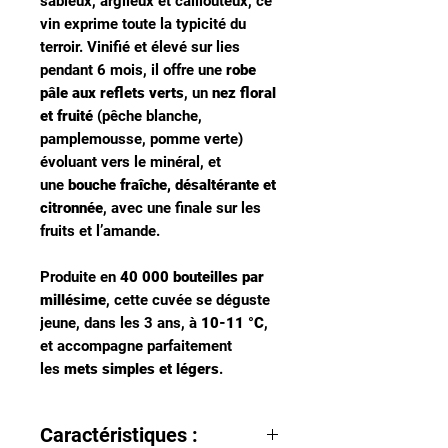
sableux, argileux et caillouteux, ce
vin exprime toute la typicité du
terroir. Vinifié et élevé sur lies
pendant 6 mois, il offre une
robe
pâle aux reflets verts
, un
nez floral
et fruité
(pêche blanche,
pamplemousse, pomme verte)
évoluant vers le minéral, et
une
bouche fraîche, désaltérante et
citronnée
, avec une finale sur les
fruits et l’amande.
Produite en
40 000 bouteilles par
millésime
, cette cuvée se déguste
jeune, dans les 3 ans, à
10-11 °C
,
et accompagne parfaitement
les
mets simples et légers
.
Caractéristiques :