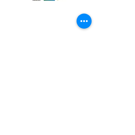
Au bout de 7 mois sur l’exploitation,
les dindes sont abattues à la ferme
Notre magasin
dans notre abattoir. Nos dindes sont
découpées dans notre laboratoire
9 place de l'église , 44310 - SAINT
situé à la ferme puis emballées
PHILBERT DE GRAND LIEU
sous vide.
Page
Service Client
pour obtenir de l'aide
ou appelez-nous au
09 53 76 56 30
Suivez-nous :
Nous connaitre
Notre histoire
Nos producteurs
Notre magasin
Contactez-nous