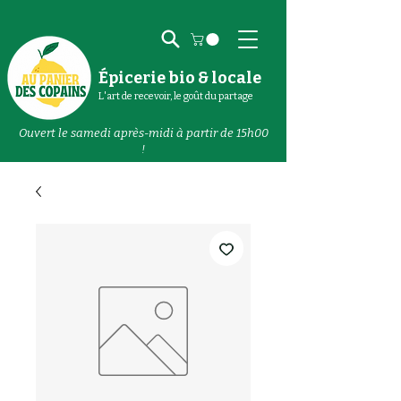
Épicerie bio & locale
L'art de recevoir, le goût du partage
Ouvert le samedi après-midi à partir de 15h00
!