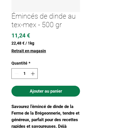
Émincés de dinde au
tex-mex - 500 gr
Prix
11,24 €
22,48 €
/
1kg
22,48 €
Retrait en magasin
pour
1
Quantité
*
Kilogramme
Ajouter au panier
Savourez l’émincé de dinde de la
Ferme de la Brégeonnerie, tendre et
généreux, parfait pour des recettes
rapides et savoureuses. Déjà