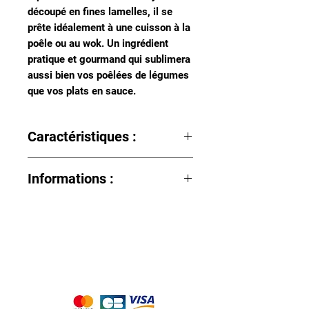
découpé en fines lamelles, il se
prête idéalement à une cuisson à la
poêle ou au wok. Un ingrédient
pratique et gourmand qui sublimera
aussi bien vos poêlées de légumes
que vos plats en sauce.
Caractéristiques :
Lieu : La Ferme de la Brégeonnerie,
Informations :
Nort-sur-Erdre (44390)
Les dindes vivent dans les
poulaillers « plein air » où elles ont
un accès à l’extérieur. Les dindes
sont nourries principalement en blé,
Nous acceptons les moyens de
maïs et soja cultivées au sein de la
paiement suivants :
ferme ou acheté à des producteurs
locaux (Abbaretz, Nort sur Erdre).