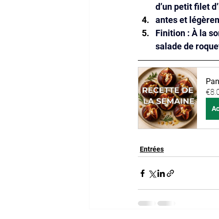
d’un petit filet 
antes et légère
Finition : À la 
salade de roquet
Pani
€8.
Ac
Entrées