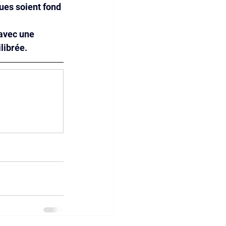
gues soient fond
 avec une 
librée.