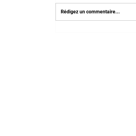
Rédigez un commentaire...
Velouté de rutabaga et
carotte
Notre magasin
9 place de l'église , 44310 - SAINT PHILBERT
DE GRAND LIEU
Page
Service Client
pour obtenir de l'aide ou
09 53 76 56 30
appelez-nous au
Suivez-nous :