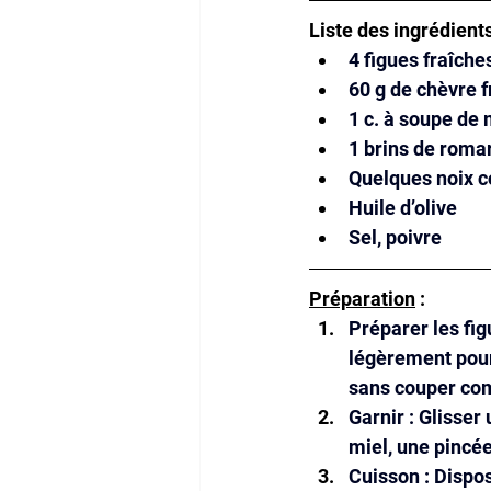
Liste des ingrédient
4 figues fraîch
60 g de chèvre 
1 c. à soupe de 
1 brins de romar
Quelques noix 
Huile d’olive
Sel, poivre
Préparation
 : 
Préparer les fig
légèrement pour 
sans couper co
Garnir : Glisser
miel, une pincée
Cuisson : Dispos